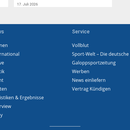
17. Juli 2026
ws
Service
nen
Vollblut
rnational
Sport-Welt – Die deutsche
ve
Galoppsportzeitung
tik
Werben
ht
News einliefern
ten
Vertrag Kündigen
istiken & Ergebnisse
rview
ry