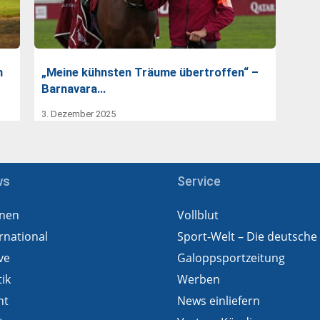
n
„Meine kühnsten Träume übertroffen“ –
Barnavara…
3. Dezember 2025
ws
Service
nen
Vollblut
rnational
Sport-Welt – Die deutsche
ve
Galoppsportzeitung
tik
Werben
ht
News einliefern