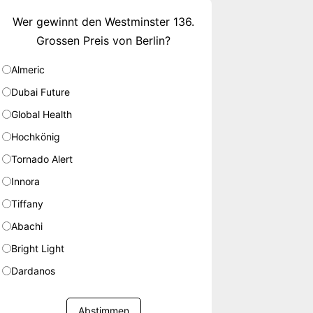
Wer gewinnt den Westminster 136.
Grossen Preis von Berlin?
Almeric
Dubai Future
Global Health
Hochkönig
Tornado Alert
Innora
Tiffany
Abachi
Bright Light
Dardanos
Abstimmen