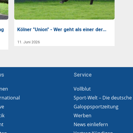
ng
Kölner "Union" - Wer geht als einer der…
11. Juni 2026
ws
Service
nen
Vollblut
rnational
Sport-Welt – Die deutsche
ve
Galoppsportzeitung
tik
Werben
ht
News einliefern