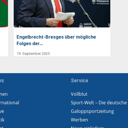
Engelbrecht-Bresges über mögliche
Folgen der…
19. September 2025
ws
Service
nen
Vollblut
rnational
Sport-Welt – Die deutsche
ve
Galoppsportzeitung
tik
Werben