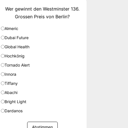
Wer gewinnt den Westminster 136.
Grossen Preis von Berlin?
Almeric
Dubai Future
Global Health
Hochkönig
Tornado Alert
Innora
Tiffany
Abachi
Bright Light
Dardanos
Abstimmen