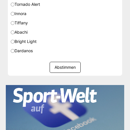
Tornado Alert
Innora
Tiffany
Abachi
Bright Light
Dardanos
Abstimmen