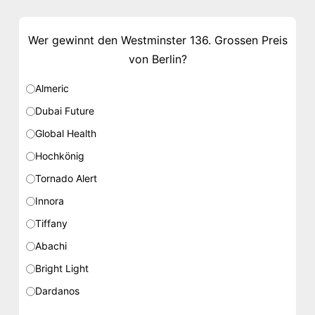
Wer gewinnt den Westminster 136. Grossen Preis
von Berlin?
Almeric
Dubai Future
Global Health
Hochkönig
Tornado Alert
Innora
Tiffany
Abachi
Bright Light
Dardanos