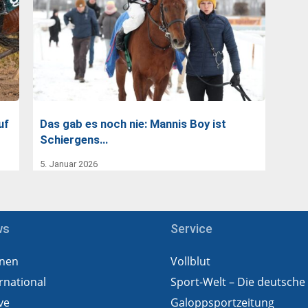
uf
Das gab es noch nie: Mannis Boy ist
Schiergens…
5. Januar 2026
ws
Service
nen
Vollblut
rnational
Sport-Welt – Die deutsche
ve
Galoppsportzeitung