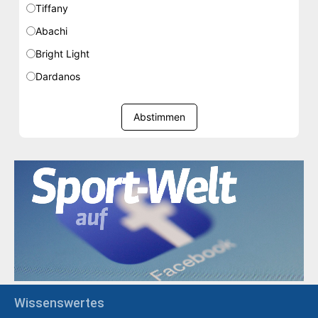
Tiffany
Abachi
Bright Light
Dardanos
Abstimmen
Wissenswertes