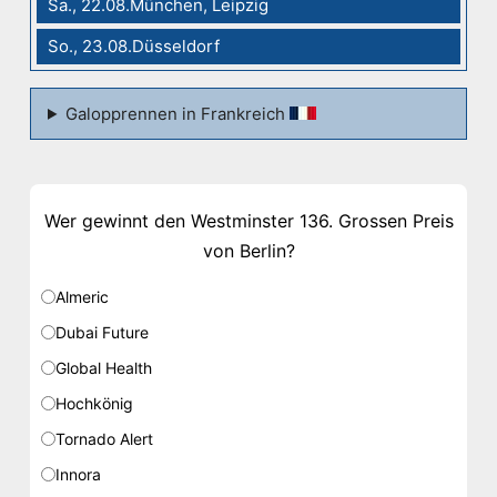
Sa., 22.08.München, Leipzig
So., 23.08.Düsseldorf
Galopprennen in Frankreich
Wer gewinnt den Westminster 136. Grossen Preis
von Berlin?
Almeric
Dubai Future
Global Health
Hochkönig
Tornado Alert
Innora