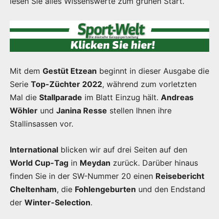
lesen Sie alles Wissenswerte zum grünen Start.
Mit dem
Gestüt Etzean
beginnt in dieser Ausgabe die
Serie
Top-Züchter 2022
, während zum vorletzten
Mal die
Stallparade
im Blatt Einzug hält.
Andreas
Wöhler
und
Janina Resse
stellen Ihnen ihre
Stallinsassen vor.
International
blicken wir auf drei Seiten auf den
World Cup-Tag
in
Meydan
zurück. Darüber hinaus
finden Sie in der SW-Nummer 20 einen
Reisebericht
Cheltenham
, die
Fohlengeburten
und den Endstand
der
Winter-Selection
.