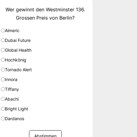
Wer gewinnt den Westminster 136.
Grossen Preis von Berlin?
Almeric
Dubai Future
Global Health
Hochkönig
Tornado Alert
Innora
Tiffany
Abachi
Bright Light
Dardanos
Abstimmen