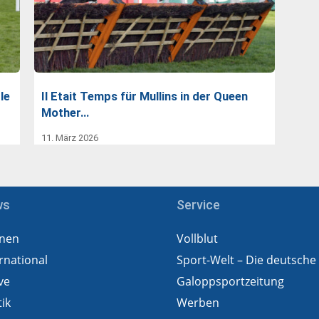
le
Il Etait Temps für Mullins in der Queen
Mother…
11. März 2026
ws
Service
nen
Vollblut
rnational
Sport-Welt – Die deutsche
ve
Galoppsportzeitung
tik
Werben