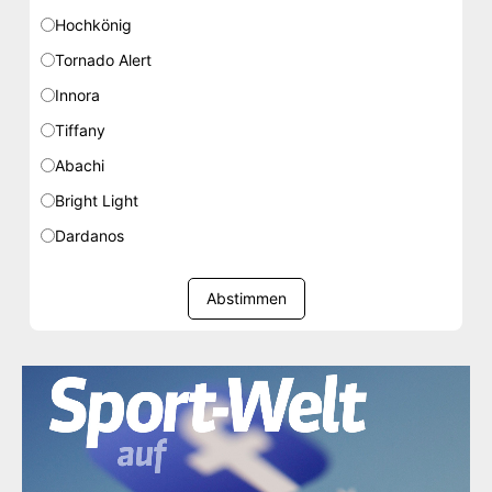
Hochkönig
Tornado Alert
Innora
Tiffany
Abachi
Bright Light
Dardanos
Abstimmen