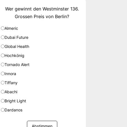
Wer gewinnt den Westminster 136.
Grossen Preis von Berlin?
Almeric
Dubai Future
Global Health
Hochkönig
Tornado Alert
Innora
Tiffany
Abachi
Bright Light
Dardanos
Abstimmen