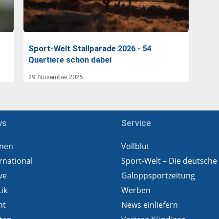
Sport-Welt Stallparade 2026 - 54
Quartiere schon dabei
29. November 2025
ws
Service
nen
Vollblut
rnational
Sport-Welt – Die deutsche
ve
Galoppsportzeitung
tik
Werben
ht
News einliefern