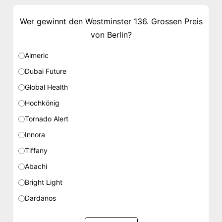
Wer gewinnt den Westminster 136. Grossen Preis
von Berlin?
Almeric
Dubai Future
Global Health
Hochkönig
Tornado Alert
Innora
Tiffany
Abachi
Bright Light
Dardanos