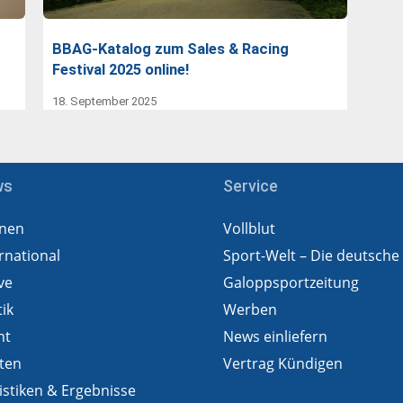
BBAG-Katalog zum Sales & Racing
Festival 2025 online!
18. September 2025
ws
Service
nen
Vollblut
rnational
Sport-Welt – Die deutsche
ve
Galoppsportzeitung
tik
Werben
ht
News einliefern
ten
Vertrag Kündigen
istiken & Ergebnisse