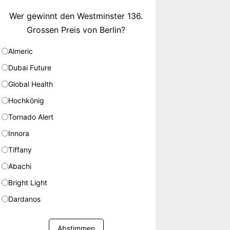
Wer gewinnt den Westminster 136.
Grossen Preis von Berlin?
Almeric
Dubai Future
Global Health
Hochkönig
Tornado Alert
Innora
Tiffany
Abachi
Bright Light
Dardanos
Abstimmen