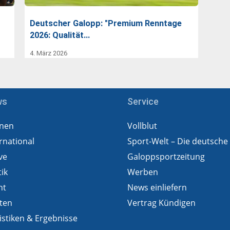
Deutscher Galopp: "Premium Renntage
2026: Qualität…
4. März 2026
ws
Service
nen
Vollblut
rnational
Sport-Welt – Die deutsche
ve
Galoppsportzeitung
tik
Werben
ht
News einliefern
ten
Vertrag Kündigen
istiken & Ergebnisse