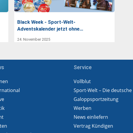
Black Week - Sport-Welt-
Adventskalender jetzt ohne…
24. November 2025
ws
Service
nen
Vollblut
rnational
Sport-Welt – Die deutsche
ve
Galoppsportzeitung
tik
Werben
ht
News einliefern
ten
Vertrag Kündigen