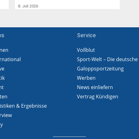
8. Juli 2026
ws
Service
nen
Vollblut
rnational
Sport-Welt – Die deutsche
ve
Galoppsportzeitung
tik
Werben
ht
News einliefern
ten
Vertrag Kündigen
istiken & Ergebnisse
rview
ry