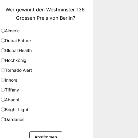
Wer gewinnt den Westminster 136.
Grossen Preis von Berlin?
Almeric
Dubai Future
Global Health
Hochkönig
Tornado Alert
Innora
Tiffany
Abachi
Bright Light
Dardanos
Abstimmen