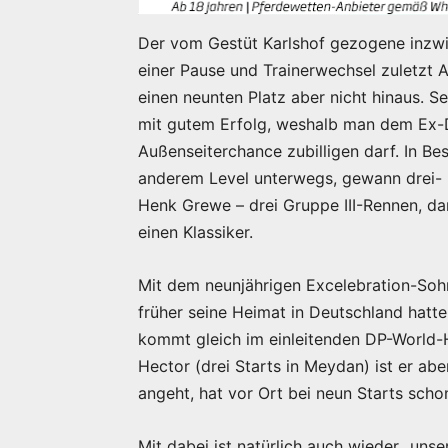
Der vom Gestüt Karlshof gezogene inzwi
einer Pause und Trainerwechsel zuletzt
einen neunten Platz aber nicht hinaus. Se
mit gutem Erfolg, weshalb man dem Ex-De
Außenseiterchance zubilligen darf. In Be
anderem Level unterwegs, gewann drei- u
Henk Grewe – drei Gruppe III-Rennen, da
einen Klassiker.
Mit dem neunjährigen Excelebration-Sohn
früher seine Heimat in Deutschland hat
kommt gleich im einleitenden DP-World-
Hector (drei Starts in Meydan) ist er abe
angeht, hat vor Ort bei neun Starts scho
Mit dabei ist natürlich auch wieder „uns