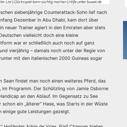
schen siebenjährige Counterattack-Sohn lief nach
 Anfang Dezember in Abu Dhabi, kam dort über
in neuer Trainer agiert in den Emiraten aber stets
utschen vielleicht doch eine kleine
stform war er schließlich auch noch auf ganz
nd vierjährig – damals noch unter der Regie von
runter mit den italienischen 2000 Guineas sogar
 Sean findet man noch einen weiteres Pferd, das
te, im Programm. Der Schützling von Jamie Osborne
Handicap an den Ablauf. Im Gegensatz zu See
r schon ein „älterer“ Hase, was Starts in der Wüste
n einige gute Leistungen gezeigt.
er“ Holländer Adrie de Vries. Fünf Chancen bieten