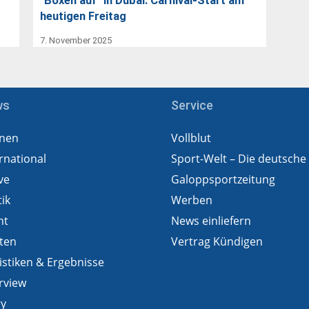
"Boxen auf" in Dubai: Carnival-Start am
heutigen Freitag
7. November 2025
ws
Service
nen
Vollblut
rnational
Sport-Welt – Die deutsche
ve
Galoppsportzeitung
tik
Werben
ht
News einliefern
ten
Vertrag Kündigen
istiken & Ergebnisse
rview
ry