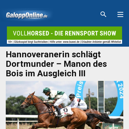
Aktuelle Anzeigen
Aktuelle Anzeigen
Aktuelle Anzeigen
Aktuelle Anzeigen
Hannoveranerin schlägt
Dortmunder – Manon des
Bois im Ausgleich III