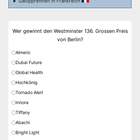
Galopprennen in Frankreich
Wer gewinnt den Westminster 136. Grossen Preis
von Berlin?
Almeric
Dubai Future
Global Health
Hochkönig
Tornado Alert
Innora
Tiffany
Abachi
Bright Light