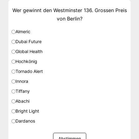
Wer gewinnt den Westminster 136. Grossen Preis
von Berlin?
Almeric
Dubai Future
Global Health
Hochkönig
Tornado Alert
Innora
Tiffany
Abachi
Bright Light
Dardanos
Abstimmen