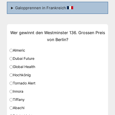
Galopprennen in Frankreich
Wer gewinnt den Westminster 136. Grossen Preis
von Berlin?
Almeric
Dubai Future
Global Health
Hochkönig
Tornado Alert
Innora
Tiffany
Abachi