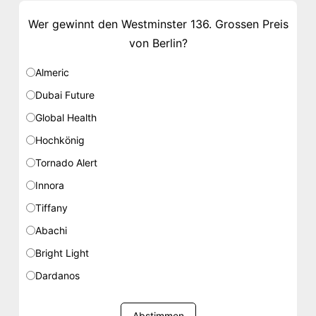
Wer gewinnt den Westminster 136. Grossen Preis
von Berlin?
Almeric
Dubai Future
Global Health
Hochkönig
Tornado Alert
Innora
Tiffany
Abachi
Bright Light
Dardanos
Abstimmen