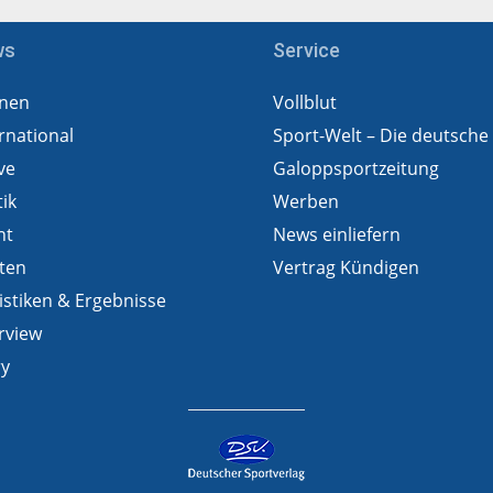
ws
Service
nen
Vollblut
rnational
Sport-Welt – Die deutsche
ve
Galoppsportzeitung
tik
Werben
ht
News einliefern
ten
Vertrag Kündigen
istiken & Ergebnisse
rview
ry