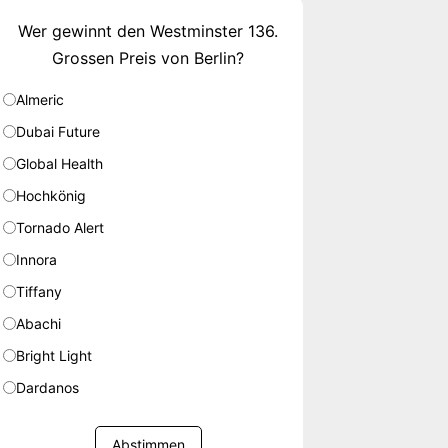
Wer gewinnt den Westminster 136.
Grossen Preis von Berlin?
Almeric
Dubai Future
Global Health
Hochkönig
Tornado Alert
Innora
Tiffany
Abachi
Bright Light
Dardanos
Abstimmen