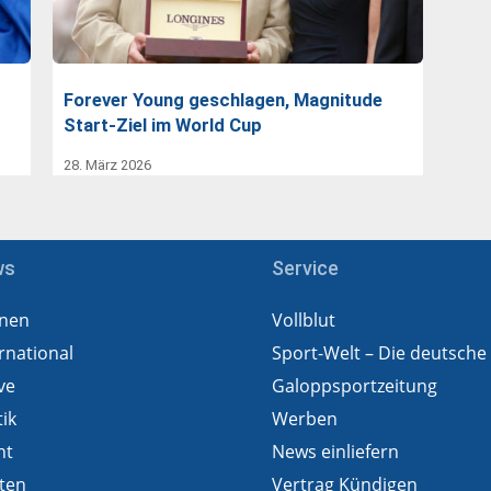
Forever Young geschlagen, Magnitude
Start-Ziel im World Cup
28. März 2026
ws
Service
nen
Vollblut
rnational
Sport-Welt – Die deutsche
ve
Galoppsportzeitung
tik
Werben
ht
News einliefern
ten
Vertrag Kündigen