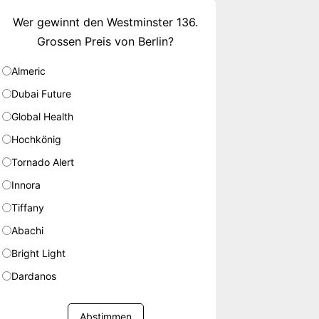
Wer gewinnt den Westminster 136.
Grossen Preis von Berlin?
Almeric
Dubai Future
Global Health
Hochkönig
Tornado Alert
Innora
Tiffany
Abachi
Bright Light
Dardanos
Abstimmen