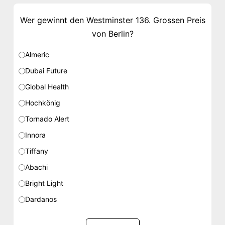
Wer gewinnt den Westminster 136. Grossen Preis
von Berlin?
Almeric
Dubai Future
Global Health
Hochkönig
Tornado Alert
Innora
Tiffany
Abachi
Bright Light
Dardanos