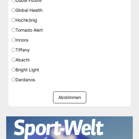
Dubai Future
Global Health
Hochkönig
Tornado Alert
Innora
Tiffany
Abachi
Bright Light
Dardanos
Abstimmen