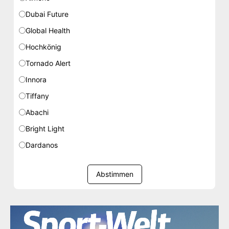
Dubai Future
Global Health
Hochkönig
Tornado Alert
Innora
Tiffany
Abachi
Bright Light
Dardanos
Abstimmen