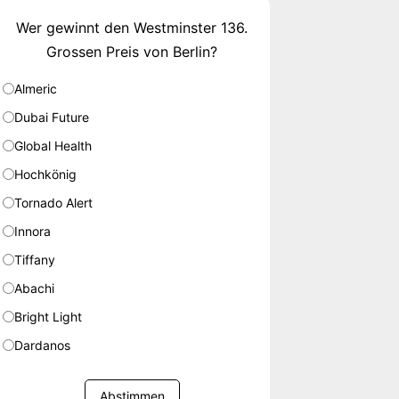
Wer gewinnt den Westminster 136.
Grossen Preis von Berlin?
Almeric
Dubai Future
Global Health
Hochkönig
Tornado Alert
Innora
Tiffany
Abachi
Bright Light
Dardanos
Abstimmen