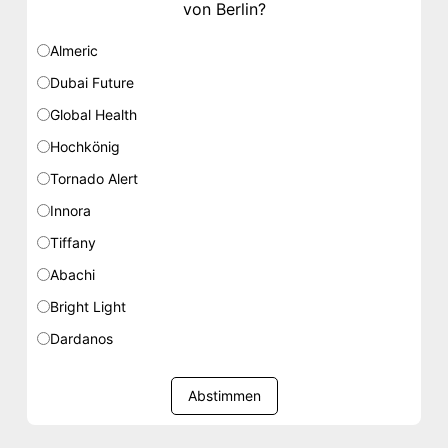
von Berlin?
Almeric
Dubai Future
Global Health
Hochkönig
Tornado Alert
Innora
Tiffany
Abachi
Bright Light
Dardanos
Abstimmen