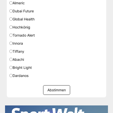
Almeric
Dubai Future
Global Health
Hochkönig
Tornado Alert
Innora
Tiffany
Abachi
Bright Light
Dardanos
Abstimmen