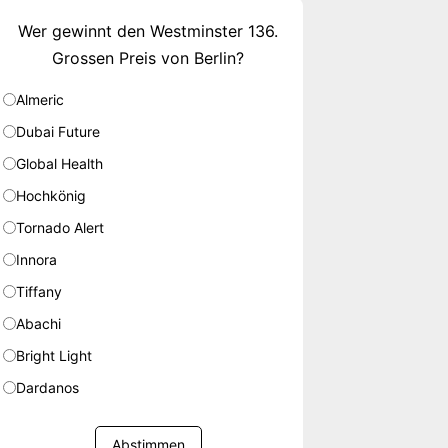
Wer gewinnt den Westminster 136.
Grossen Preis von Berlin?
Almeric
Dubai Future
Global Health
Hochkönig
Tornado Alert
Innora
Tiffany
Abachi
Bright Light
Dardanos
Abstimmen