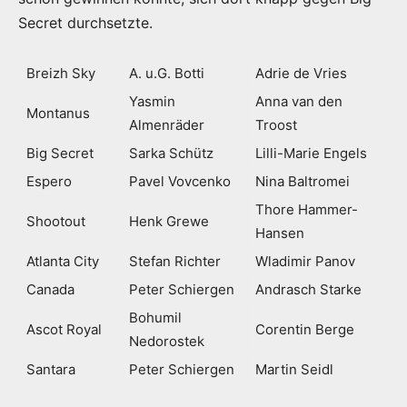
Secret durchsetzte.
Breizh Sky
A. u.G. Botti
Adrie de Vries
Yasmin
Anna van den
Montanus
Almenräder
Troost
Big Secret
Sarka Schütz
Lilli-Marie Engels
Espero
Pavel Vovcenko
Nina Baltromei
Thore Hammer-
Shootout
Henk Grewe
Hansen
Atlanta City
Stefan Richter
Wladimir Panov
Canada
Peter Schiergen
Andrasch Starke
Bohumil
Ascot Royal
Corentin Berge
Nedorostek
Santara
Peter Schiergen
Martin Seidl