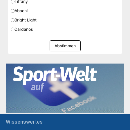
Tiffany
Abachi
Bright Light
Dardanos
Abstimmen
Wissenswertes