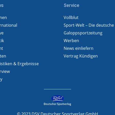
ws
Service
nen
Vollblut
rnational
Sport-Welt – Die deutsche
ve
Galoppsportzeitung
tik
Werben
ht
News einliefern
ten
Vertrag Kündigen
istiken & Ergebnisse
rview
ry
© 2023 DSV Deutscher Sportverlag GmbH