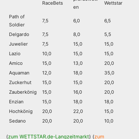
RaceBets
Wettstar
en
Path of
7,5
6,0
6,5
Soldier
Delgardo
7,5
8,0
5,5
Juwelier
7,5
15,0
15,0
Lazio
10,0
15,0
15,0
Amico
15,0
13,0
20,0
Aquaman
12,0
18,0
35,0
Zuckerhut
15,0
15,0
20,0
Zauberkönig
15,0
16,0
20,0
Enzian
15,0
18,0
18,0
Hochkönig
20,0
22,0
15,0
Sedano
20,0
20,0
10,0
(
zum WETTSTAR.de-Langzeitmarkt
) (
zum