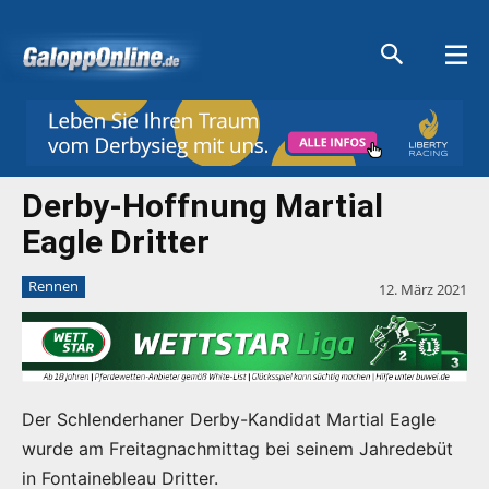
Aktuelle Anzeigen
Aktuelle Anzeigen
Aktuelle Anzeigen
Aktuelle Anzeigen
Derby-Hoffnung Martial
Eagle Dritter
Rennen
12. März 2021
Der Schlenderhaner Derby-Kandidat Martial Eagle
wurde am Freitagnachmittag bei seinem Jahredebüt
in Fontainebleau Dritter.