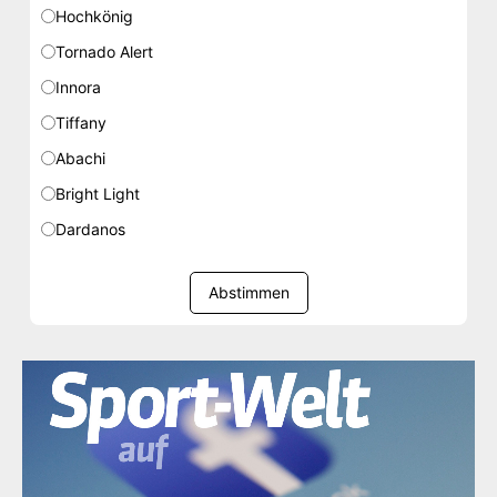
Hochkönig
Tornado Alert
Innora
Tiffany
Abachi
Bright Light
Dardanos
Abstimmen