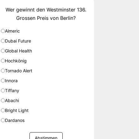
Wer gewinnt den Westminster 136.
Grossen Preis von Berlin?
Almeric
Dubai Future
Global Health
Hochkönig
Tornado Alert
Innora
Tiffany
Abachi
Bright Light
Dardanos
Abstimmen