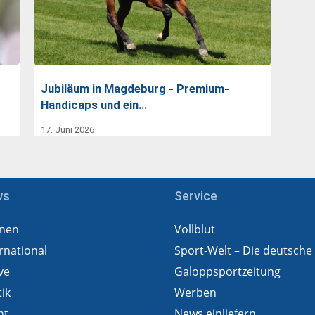
Jubiläum in Magdeburg - Premium-
Handicaps und ein…
17. Juni 2026
ws
Service
nen
Vollblut
rnational
Sport-Welt – Die deutsche
ve
Galoppsportzeitung
tik
Werben
ht
News einliefern