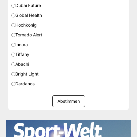
Dubai Future
Global Health
Hochkönig
Tornado Alert
Innora
Tiffany
Abachi
Bright Light
Dardanos
Abstimmen