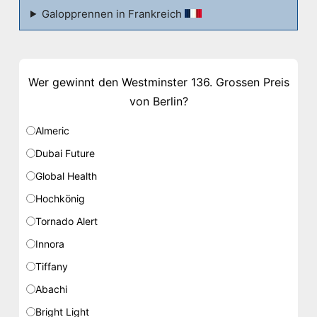
Galopprennen in Frankreich
Wer gewinnt den Westminster 136. Grossen Preis
von Berlin?
Almeric
Dubai Future
Global Health
Hochkönig
Tornado Alert
Innora
Tiffany
Abachi
Bright Light