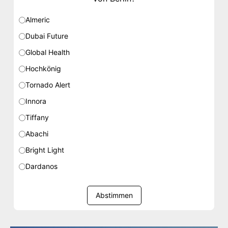
Almeric
Dubai Future
Global Health
Hochkönig
Tornado Alert
Innora
Tiffany
Abachi
Bright Light
Dardanos
Abstimmen