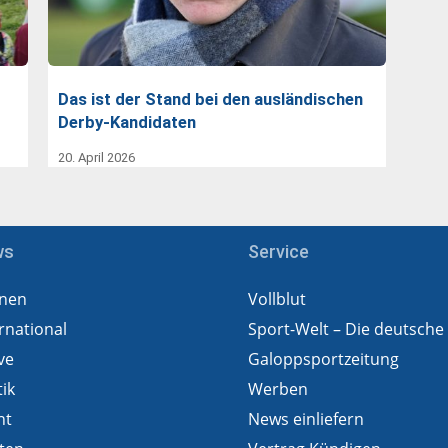
Das ist der Stand bei den ausländischen
Derby-Kandidaten
20. April 2026
ws
Service
nen
Vollblut
rnational
Sport-Welt – Die deutsche
ve
Galoppsportzeitung
tik
Werben
ht
News einliefern