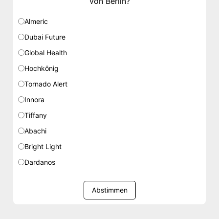
von Berlin?
Almeric
Dubai Future
Global Health
Hochkönig
Tornado Alert
Innora
Tiffany
Abachi
Bright Light
Dardanos
Abstimmen