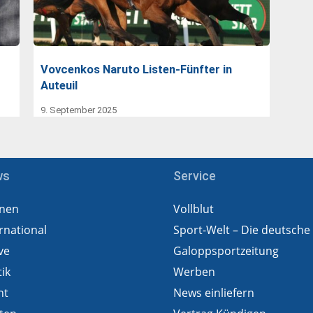
Vovcenkos Naruto Listen-Fünfter in
Auteuil
9. September 2025
ws
Service
nen
Vollblut
rnational
Sport-Welt – Die deutsche
ve
Galoppsportzeitung
tik
Werben
ht
News einliefern