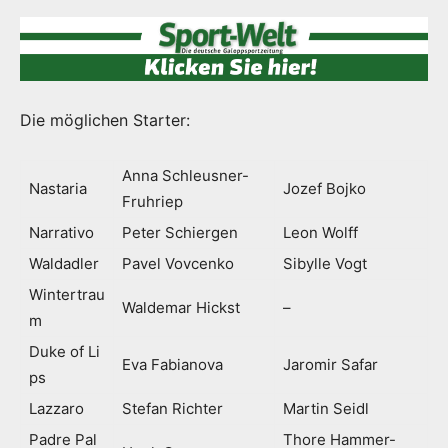
Die möglichen Starter:
Anna Schleusner-
Nastaria
Jozef Bojko
Fruhriep
Narrativo
Peter Schiergen
Leon Wolff
Waldadler
Pavel Vovcenko
Sibylle Vogt
Wintertrau
Waldemar Hickst
–
m
Duke of Li
Eva Fabianova
Jaromir Safar
ps
Lazzaro
Stefan Richter
Martin Seidl
Padre Pal
Thore Hammer-