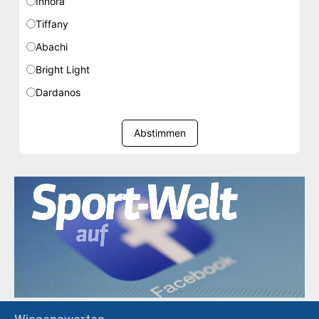
Innora
Tiffany
Abachi
Bright Light
Dardanos
Abstimmen