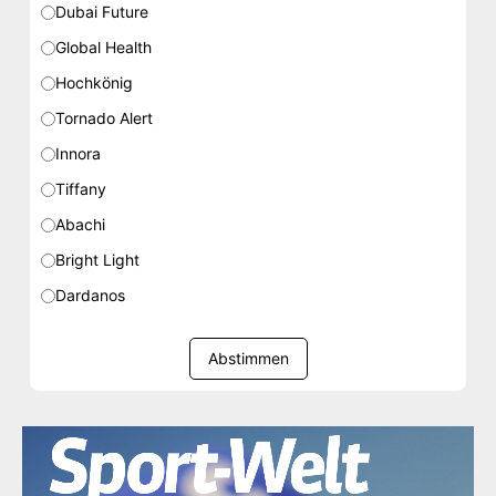
Dubai Future
Global Health
Hochkönig
Tornado Alert
Innora
Tiffany
Abachi
Bright Light
Dardanos
Abstimmen